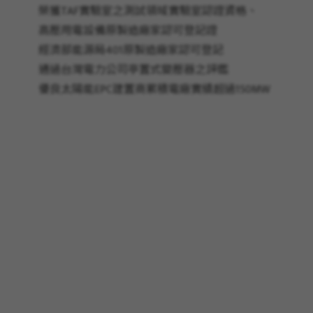
榮獲TAF實驗室之測試領域實驗室認證資格、
高壓用電設備原製造廠家認可登記證
經濟部能源局401原製造廠家認可登記
通過台灣電力公司亭置式變壓器之評鑑
優良太陽能EPC建置商累積電廠實績超過150MW