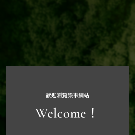
財務報告
每月營業額
公開說明書
歡迎瀏覽樂事網站
Welcome！
股東會資訊
股利資訊
公開資訊觀測站
年度行事暦
年報